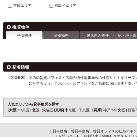
京橋エリア
福島区エリア
推奨物件
格安物件
築浅物件
来店向き物件
駅・地下街
新着情報
2013.9.20
関西の賃貸オフィス・店舗の物件情報満載の検索サイトをオープ
にたてるよう、これからビルアキンドをご贔屓に頂けますと幸い
人気エリアから貸事務所を探す
[大阪]
中央区
|
北区
|
浪速区
[京都]
中京区
|
下京区
|
[兵庫]
神戸市中央区
|
西宮
｜
貸事務所、賃貸事務所、賃貸オフィスのビルアキン
｜
お問い合わせ・資料請求
｜
物件リクエスト
｜
よ