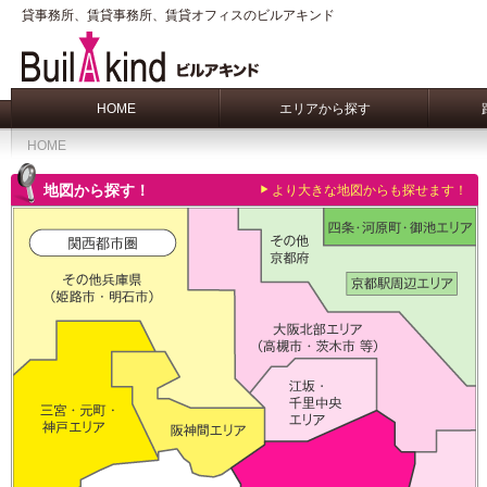
貸事務所、賃貸事務所、賃貸オフィスのビルアキンド
HOME
エリアから探す
HOME
地図から探す！
より大きな地図からも探せます！