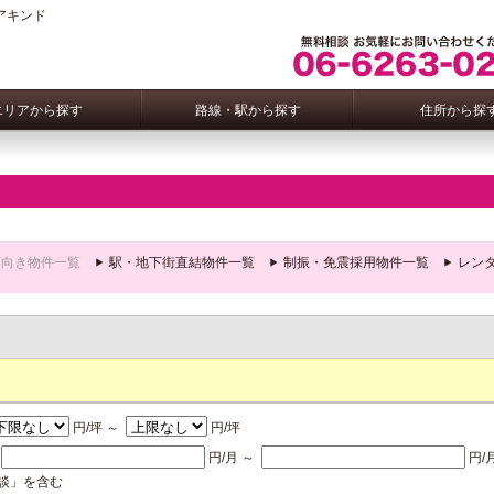
アキンド
エリアから探す
路線・駅から探す
住所から探
店向き物件一覧
駅・地下街直結物件一覧
制振・免震採用物件一覧
レン
円/坪 ～
円/坪
額
円/月 ～
円/
談」を含む