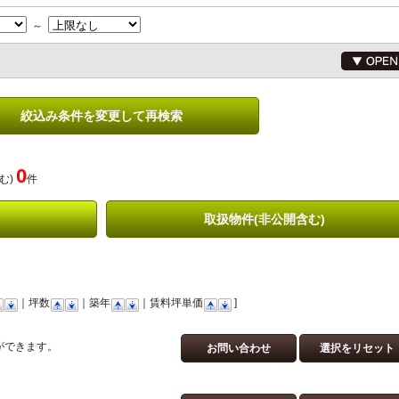
～
絞込み条件を変更して再検索
0
む)
件
取扱物件(非公開含む)
｜坪数
｜築年
｜賃料坪単価
]
ができます。
お問い合わせ
選択をリセット