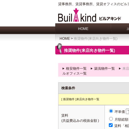
貸事務所、賃貸事務所、賃貸オフィスのビル
HOME
HOME
>
推奨物件(来店向き物件一覧)
推奨物件(来店向き物件一覧)
格安物件一覧
築浅物件一覧
来
ルオフィス一覧
検索条件
[ 推奨物件 ]来店向き物件一覧
坪単価
賃料
月額総
(共益費込みの税抜金額 )
賃料「相