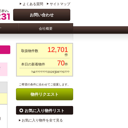
よくある質問
サイトマップ
お問い合わせ
す
会社概要
12,701
取扱物件数
件
70
本日の新着物件
件
タ
?ǽ???????2026ǯ08??07??
ご希望の条件に合わせてご提案します。
物件リクエスト
お気に入り物件リスト
月
お気に入り物件を全て見る