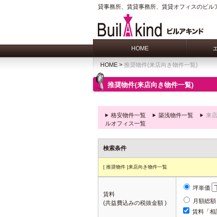
貸事務所、賃貸事務所、賃貸オフィスのビル
HOME
HOME
>
推奨物件(来店向き物件一覧)
推奨物件(来店向き物件一覧)
格安物件一覧
築浅物件一覧
来
ルオフィス一覧
検索条件
[ 推奨物件 ]来店向き物件一覧
坪単価
賃料
月額総
(共益費込みの税抜金額 )
賃料「相