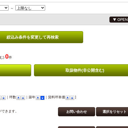
～
絞込み条件を変更して再検索
0
む)
件
取扱物件(非公開含む)
｜坪数
｜築年
｜賃料坪単価
]
ができます。
お問い合わせ
選択をリセット