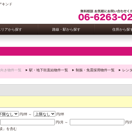
アキンド
エリアから探す
路線・駅から探す
住所から探
店向き物件一覧
駅・地下街直結物件一覧
制振・免震採用物件一覧
レン
円/坪 ～
円/坪
額
円/月 ～
円/
談」を含む