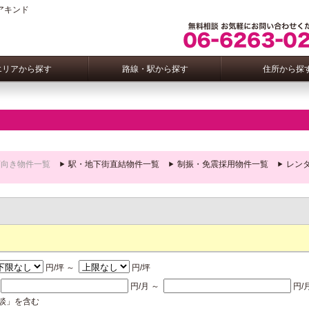
アキンド
エリアから探す
路線・駅から探す
住所から探
店向き物件一覧
駅・地下街直結物件一覧
制振・免震採用物件一覧
レン
円/坪 ～
円/坪
額
円/月 ～
円/
談」を含む