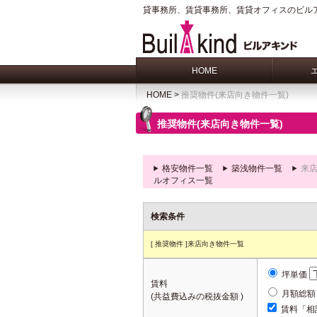
貸事務所、賃貸事務所、賃貸オフィスのビル
HOME
HOME
>
推奨物件(来店向き物件一覧)
推奨物件(来店向き物件一覧)
格安物件一覧
築浅物件一覧
来
ルオフィス一覧
検索条件
[ 推奨物件 ]来店向き物件一覧
坪単価
賃料
月額総
(共益費込みの税抜金額 )
賃料「相