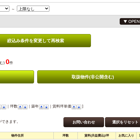
～
絞込み条件を変更して再検索
0
む)
件
取扱物件(非公開含む)
｜坪数
｜築年
｜賃料坪単価
]
ができます。
お問い合わせ
選択をリセット
物件住所
坪数
賃料(共益費込)/坪
お気に入り