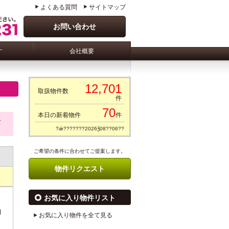
よくある質問
サイトマップ
お問い合わせ
す
会社概要
12,701
取扱物件数
件
70
本日の新着物件
件
タ
?ǽ???????2026ǯ08??06??
ご希望の条件に合わせてご提案します。
物件リクエスト
お気に入り物件リスト
月
お気に入り物件を全て見る