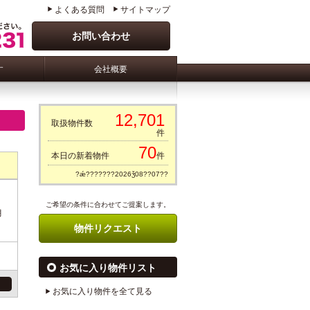
よくある質問
サイトマップ
お問い合わせ
す
会社概要
12,701
取扱物件数
件
70
本日の新着物件
件
?ǽ???????2026ǯ08??07??
ご希望の条件に合わせてご提案します。
月
物件リクエスト
お気に入り物件リスト
お気に入り物件を全て見る